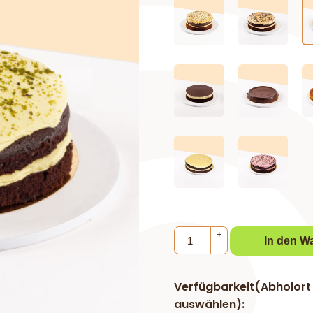
+
In den W
-
Verfügbarkeit(Abholort
auswählen):