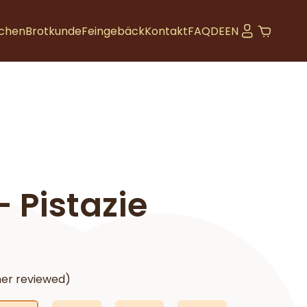
chen
Brotkunde
Feingebäck
Kontakt
FAQ
DE
EN
 Pistazie
er reviewed)