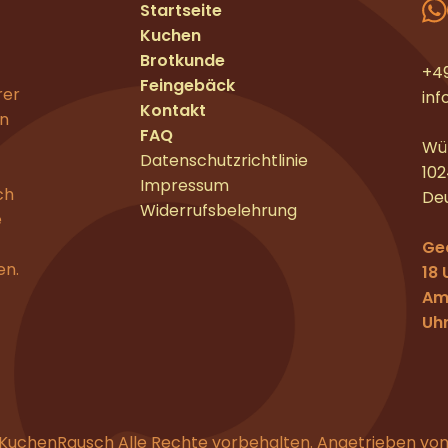
Startseite
Kuchen
Brotkunde
+4
Feingebäck
rer
in
Kontakt
en
FAQ
Wüh
Datenschutzrichtlinie
102
Impressum
ch
De
Widerrufsbelehrung
e
Ge
en.
18 
Am
Uhr
KuchenRausch Alle Rechte vorbehalten. Angetrieben vo