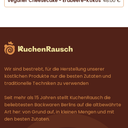
Veganer Cheesecake - Erdbeere-Kokos
48.00 €
Wir sind bestrebt, für die Herstellung unserer
köstlichen Produkte nur die besten Zutaten und
traditionelle Techniken zu verwenden
Seit mehr als 15 Jahren stellt KuchenRausch die
beliebtesten Backwaren Berlins auf die altbewährte
Art her: von Grund auf, in kleinen Mengen und mit
den besten Zutaten.